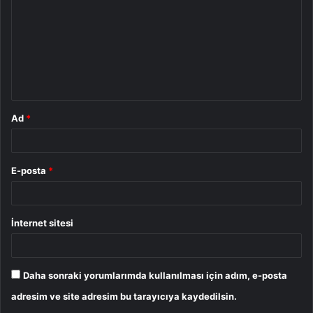
r
u
m
*
Ad
*
E-posta
*
İnternet sitesi
Daha sonraki yorumlarımda kullanılması için adım, e-posta
adresim ve site adresim bu tarayıcıya kaydedilsin.