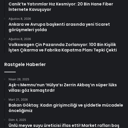
Canik’te Yatırımlar Hız Kesmiyor: 20 Bin Hane Fiber
İnternete Kavuşuyor
Ağustos 8, 2026
Ankara ve Avrupa başkenti arasında yeni ticaret
görüşmeleri yolda
Ağustos 8, 2026
Volkswagen Çin Pazarında Zorlanıyor: 100 Bin Kişilik
İşten Çıkarma ve Fabrika Kapatma Planı Tepki Çekti
Rastgele Haberler
Nisan 28, 2025
Aşk-ı Memnu’nun ‘Hülya’sı Zerrin Akbaş’ın süper lüks
villası göz kamaştırdı!
Mart 21, 2026
Bakan Göktaş: Kadın girişimciliği ve şiddetle mücadele
önceliğimiz
Ekim 4, 2025
Ünlü meyve suyu üreticisi iflas etti! Market rafları boş