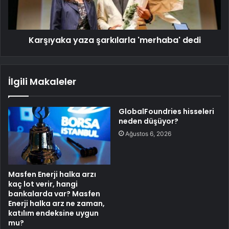
Karşıyaka yaza şarkılarla 'merhaba' dedi
İlgili Makaleler
GlobalFoundries hisseleri
neden düşüyor?
Ağustos 6, 2026
Masfen Enerji halka arzı
kaç lot verir, hangi
bankalarda var? Masfen
Enerji halka arz ne zaman,
katılım endeksine uygun
mu?