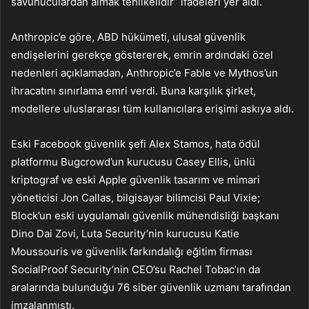
savunuculardan almak tehlikelidir” ifadeleri yer aldı.
Anthropic’e göre, ABD hükümeti, ulusal güvenlik
endişelerini gerekçe göstererek, emrin ardındaki özel
nedenleri açıklamadan, Anthropic’e Fable ve Mythos’un
ihracatını sınırlama emri verdi. Buna karşılık şirket,
modellere uluslararası tüm kullanıcılara erişimi askıya aldı.
Eski Facebook güvenlik şefi Alex Stamos, hata ödül
platformu Bugcrowd’un kurucusu Casey Ellis, ünlü
kriptograf ve eski Apple güvenlik tasarım ve mimari
yöneticisi Jon Callas, bilgisayar bilimcisi Paul Vixie;
Block’un eski uygulamalı güvenlik mühendisliği başkanı
Dino Dai Zovi, Luta Security’nin kurucusu Katie
Moussouris ve güvenlik farkındalığı eğitim firması
SocialProof Security’nin CEO’su Rachel Tobac’ın da
aralarında bulunduğu 76 siber güvenlik uzmanı tarafından
imzalanmıştı.