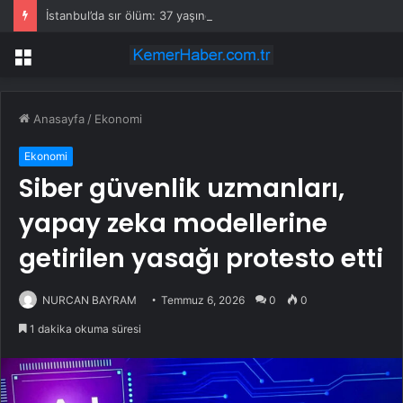
İstanbul’da sır ölüm: 37 yaşındaki kadın savcının evinde ölü bulundu!
Menü
Anasayfa
/
Ekonomi
Ekonomi
Siber güvenlik uzmanları,
yapay zeka modellerine
getirilen yasağı protesto etti
NURCAN BAYRAM
Temmuz 6, 2026
0
0
1 dakika okuma süresi