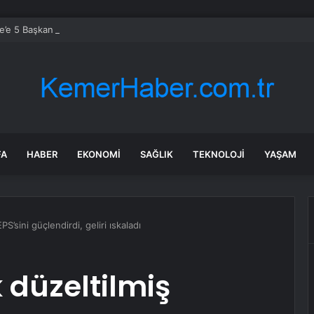
’e 5 Başkan Şehit Yılmaz Argon Caddesi’nde
FA
HABER
EKONOMI
SAĞLIK
TEKNOLOJI
YAŞAM
S’sini güçlendirdi, geliri ıskaladı
 düzeltilmiş