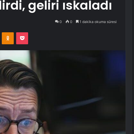
rdi, geliri ıskaladı
0
0
1 dakika okuma süresi
VKontakte
Odnoklassniki
Pocket