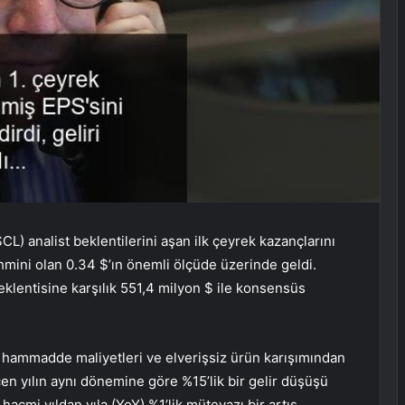
 analist beklentilerini aşan ilk çeyrek kazançlarını
ahmini olan 0.34 $’ın önemli ölçüde üzerinde geldi.
eklentisine karşılık 551,4 milyon $ ile konsensüs
n hammadde maliyetleri ve elverişsiz ürün karışımından
en yılın aynı dönemine göre %15’lik bir gelir düşüşü
acmi yıldan yıla (YoY) %1’lik mütevazı bir artış