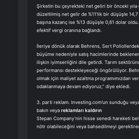
Şirketin bu çeyrekteki net geliri bir önceki yıl
düzeltilmiş net gelir de %11’lik bir düşüşle 14,
başına kazanç ise %13 düşüşle 0,61 dolar oldu.
efektif vergi oranına bağlandı.
İleriye dönük olarak Behrens, Sert Poliollerd
büyüme nedeniyle satış hacimlerinde beklenen
ilişkin iyimserliğini dile getirdi. Tarım sektör
performansı destekleyeceği öngörülüyor. Behr
olmak için maliyet azaltma programımızdan ver
odaklanmaya devam ediyoruz,” diye ekledi.
3. parti reklam. Investing.com’un sunduğu veya 
bakın veya
reklamları kaldırın
Stepan Company’nin hisse senedi hareketi beli
nötr olabileceğini veya bahsedilmeyi gerektire