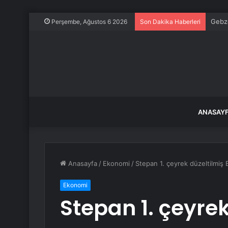
Gebze
Perşembe, Ağustos 6 2026
Son Dakika Haberleri
ANASAY
Anasayfa
/
Ekonomi
/
Stepan 1. çeyrek düzeltilmiş EP
Ekonomi
Stepan 1. çeyrek