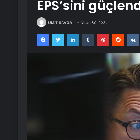
EPS’sini güçlendi
ÜMİT SAVĞA
Nisan 30, 2024
Facebook
Twitter
LinkedIn
Tumblr
Pinterest
Reddit