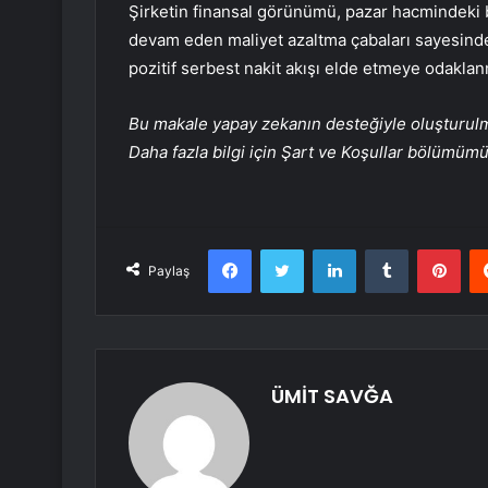
Şirketin finansal görünümü, pazar hacmindeki 
devam eden maliyet azaltma çabaları sayesind
pozitif serbest nakit akışı elde etmeye odakl
Bu makale yapay zekanın desteğiyle oluşturulmuş
Daha fazla bilgi için Şart ve Koşullar bölümüm
Facebook
Twitter
LinkedIn
Tumblr
Pint
Paylaş
ÜMİT SAVĞA