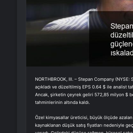
NORTHBROOK, Ill. – Stepan Company (NYSE: SCL)
açıkladı ve düzeltilmiş EPS 0.64 $ ile analist t
Ancak, şirketin çeyrek geliri 572,85 milyon $ b
tahminlerinin altında kaldı.
Özel kimyasallar üreticisi, büyük ölçüde azala
kaynaklanan düşük satış fiyatları nedeniyle geç
yaşadı. Gelirdeki düşüşe rağmen, küresel satış h