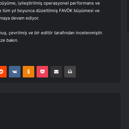
büyüme, iyileştirilmiş operasyonel performans ve
e tüm yıl boyunca düzeltilmiş FAVÖK büyümesi ve
anmaya devam ediyor.
, çevrilmiş ve bir editör tarafından incelenmiştir.
üze bakın.
erest
Reddit
VKontakte
Odnoklassniki
Pocket
E-Posta ile paylaş
Yazdır