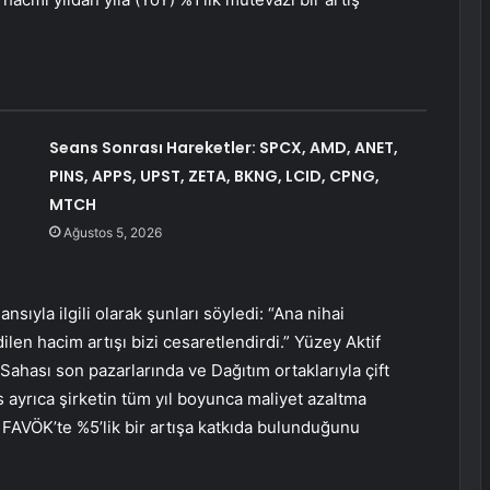
Seans Sonrası Hareketler: SPCX, AMD, ANET,
PINS, APPS, UPST, ZETA, BKNG, LCID, CPNG,
MTCH
Ağustos 5, 2026
ıyla ilgili olarak şunları söyledi: “Ana nihai
len hacim artışı bizi cesaretlendirdi.” Yüzey Aktif
ahası son pazarlarında ve Dağıtım ortaklarıyla çift
ns ayrıca şirketin tüm yıl boyunca maliyet azaltma
 FAVÖK’te %5’lik bir artışa katkıda bulunduğunu