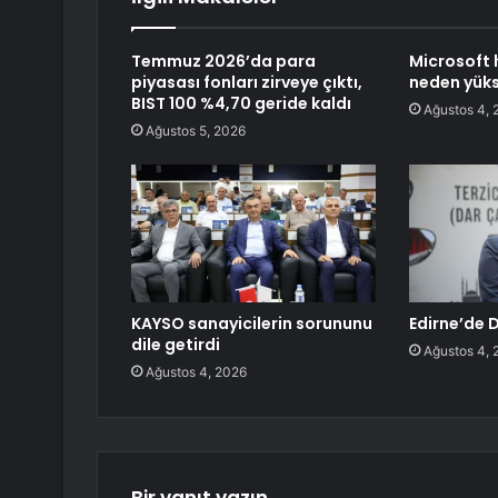
Temmuz 2026’da para
Microsoft 
piyasası fonları zirveye çıktı,
neden yüks
BIST 100 %4,70 geride kaldı
Ağustos 4, 
Ağustos 5, 2026
KAYSO sanayicilerin sorununu
Edirne’de D
dile getirdi
Ağustos 4, 
Ağustos 4, 2026
Bir yanıt yazın