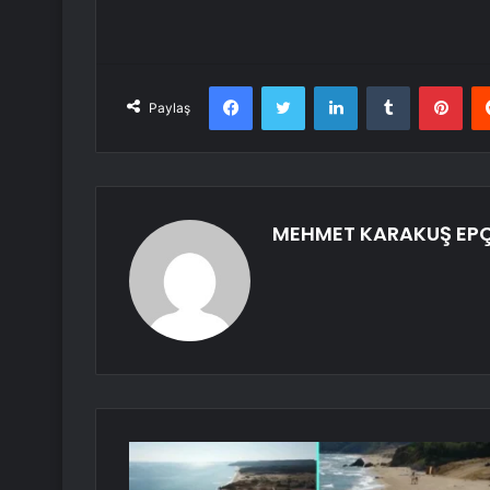
Facebook
Twitter
LinkedIn
Tumblr
Pint
Paylaş
MEHMET KARAKUŞ EP