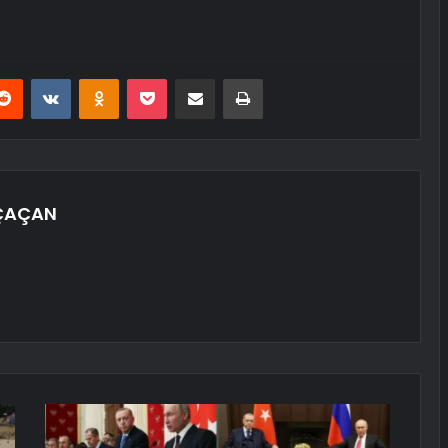
erest
Reddit
VKontakte
Odnoklassniki
Pocket
E-Posta ile paylaş
Yazdır
ÇAÇAN