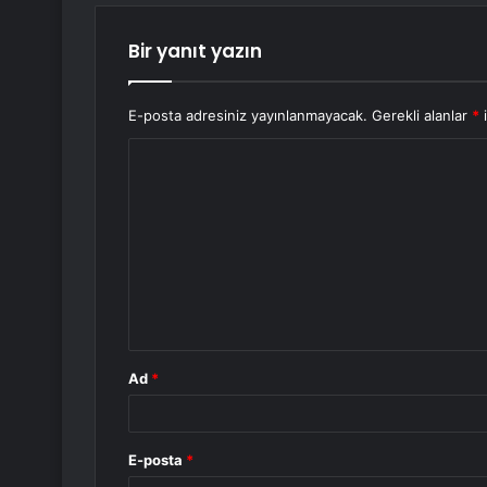
Bir yanıt yazın
E-posta adresiniz yayınlanmayacak.
Gerekli alanlar
*
i
Y
o
r
u
m
*
Ad
*
E-posta
*