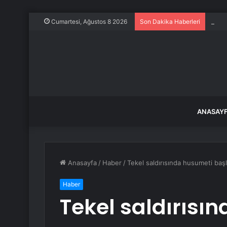
İstan
Cumartesi, Ağustos 8 2026
Son Dakika Haberleri
ANASAY
Anasayfa
/
Haber
/
Tekel saldırısında husumeti baş
Haber
Tekel saldırısı