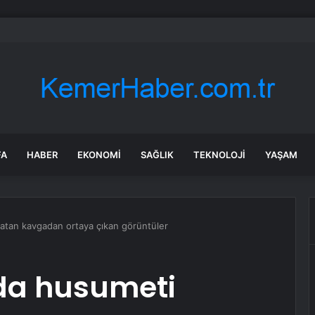
bul’da sır ölüm: 37 yaşındaki kadın savcının evinde ölü bulundu!
FA
HABER
EKONOMI
SAĞLIK
TEKNOLOJI
YAŞAM
latan kavgadan ortaya çıkan görüntüler
nda husumeti