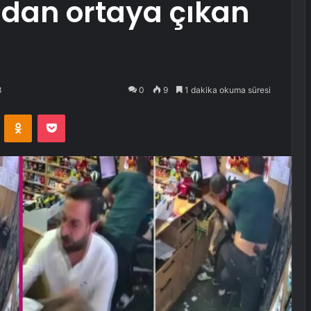
dan ortaya çıkan
3
0
9
1 dakika okuma süresi
VKontakte
Odnoklassniki
Pocket