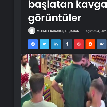
başlatan kavga
görüntüler
MEHMET KARAKUŞ EPÇAÇAN
Ağustos 4, 202
Facebook
Twitter
LinkedIn
Tumblr
Pinterest
Reddit