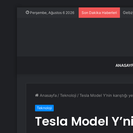
Gebze
Perşembe, Ağustos 6 2026
Son Dakika Haberleri
ANASAY
Anasayfa
/
Teknoloji
/
Tesla Model Y’nin karıştığı y
Teknoloji
Tesla Model Y’ni