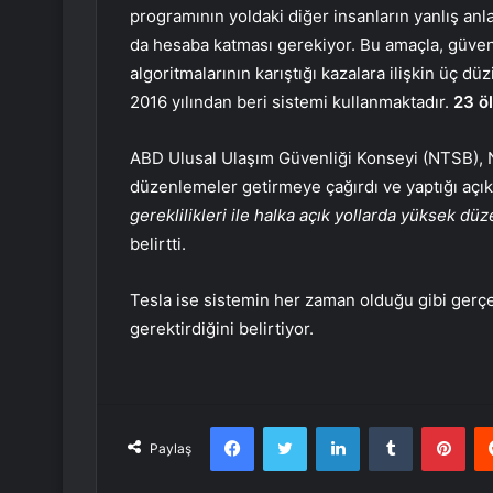
programının yoldaki diğer insanların yanlış an
da hesaba katması gerekiyor. Bu amaçla, güvenl
algoritmalarının karıştığı kazalara ilişkin üç d
2016 yılından beri sistemi kullanmaktadır.
23 ö
ABD Ulusal Ulaşım Güvenliği Konseyi (NTSB), 
düzenlemeler getirmeye çağırdı ve yaptığı açı
gereklilikleri ile halka açık yollarda yüksek düz
belirtti.
Tesla ise sistemin her zaman olduğu gibi gerçe
gerektirdiğini belirtiyor.
Facebook
Twitter
LinkedIn
Tumblr
Pint
Paylaş