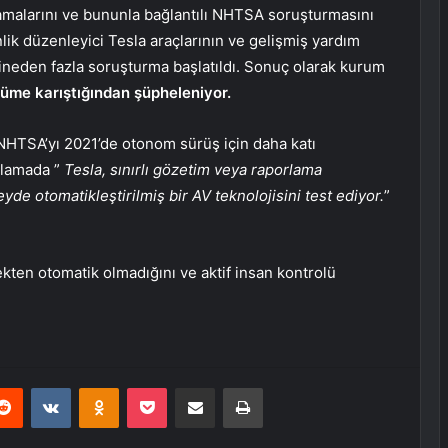
lamalarını ve bununla bağlantılı NHTSA soruşturmasını
ik düzenleyici Tesla araçlarının ve gelişmiş yardım
üzineden fazla soruşturma başlatıldı. Sonuç olarak kurum
lüme karıştığından şüpheleniyor.
NHTSA’yı 2021’de otonom sürüş için daha katı
klamada ”
Tesla, sınırlı gözetim veya raporlama
eyde otomatikleştirilmiş bir AV teknolojisini test ediyor.
”
kten otomatik olmadığını ve aktif insan kontrolü
erest
Reddit
VKontakte
Odnoklassniki
Pocket
E-Posta ile paylaş
Yazdır