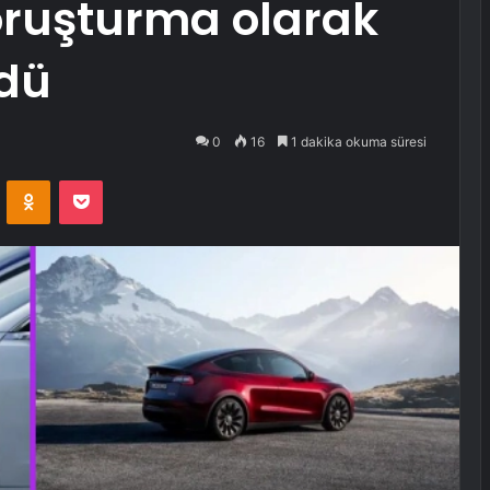
soruşturma olarak
ndü
0
16
1 dakika okuma süresi
VKontakte
Odnoklassniki
Pocket