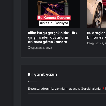
Bilim kurgu gerçek oldu: Türk
Bu araçlar 
girişimciden duvarların
bin tanesi 
arkasını gören kamera
Ağustos 2, 
Ağustos 2, 2026
Bir yanıt yazın
E-posta adresiniz yayınlanmayacak.
Gerekli alanlar
*
i
Y
o