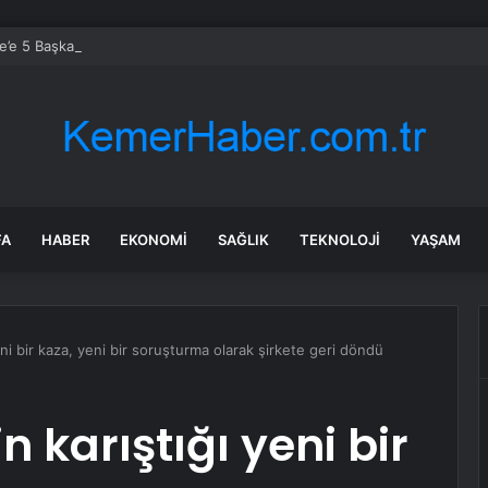
’e 5 Başkan Şehit Yılmaz Argon Caddesi’nde
FA
HABER
EKONOMI
SAĞLIK
TEKNOLOJI
YAŞAM
eni bir kaza, yeni bir soruşturma olarak şirkete geri döndü
n karıştığı yeni bir