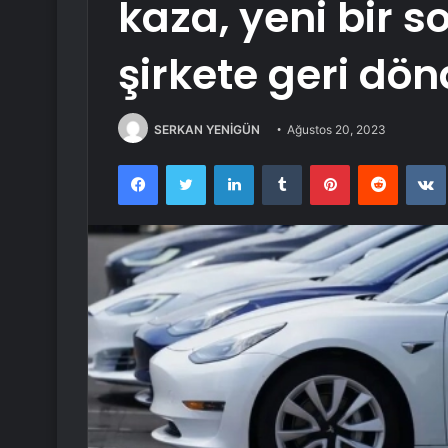
kaza, yeni bir 
şirkete geri dö
SERKAN YENİGÜN
Ağustos 20, 2023
Facebook
Twitter
LinkedIn
Tumblr
Pinterest
Reddit