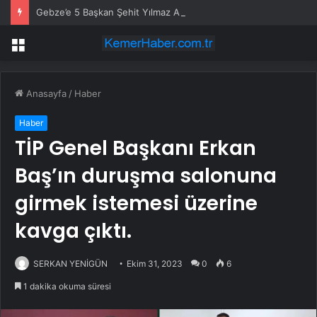
Gebze’e 5 Başkan Şehit Yılmaz Argon Caddesi’nde
Menü
Anasayfa
/
Haber
Haber
TİP Genel Başkanı Erkan
Baş’ın duruşma salonuna
girmek istemesi üzerine
kavga çıktı.
SERKAN YENİGÜN
Ekim 31, 2023
0
6
1 dakika okuma süresi