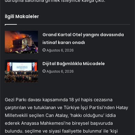
duruşma salonuna girmek isteyince kavga çıktı.
İlgili Makaleler
Grand Kartal Otel yangını davasında
istinaf kararı onadı
Ağustos 6, 2026
Dijital Bağımlılıkla Mücadele
Ağustos 6, 2026
Gezi Parkı davası kapsamında 18 yıl hapis cezasına
çarptırılan ve tutuklanan ve Türkiye İşçi Partisi’nden Hatay
Milletvekili seçilen Can Atalay, ‘hakkı olduğunu’ iddia
ederek Anayasa Mahkemesi’ne bireysel başvuruda
bulundu. seçilme ve siyasi faaliyette bulunma’ ile ‘kişi