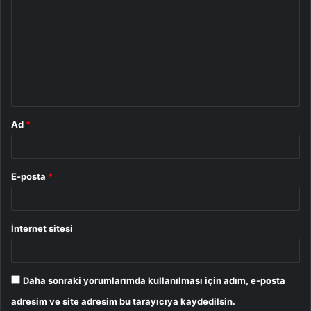
o
r
u
m
*
Ad
*
E-posta
*
İnternet sitesi
Daha sonraki yorumlarımda kullanılması için adım, e-posta
adresim ve site adresim bu tarayıcıya kaydedilsin.