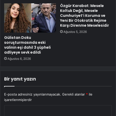
Özgür Karabat: Mesele
Koltuk Değil, Mesele
Cumhuriyet’i Koruma ve
Yeni Bir Otokratik Rejime
Karşı Direnme Meselesidir
Ağustos 5, 2026
Gülistan Doku
soruşturmasında eski
valinin eşi dahil 3 şüpheli
adliyeye sevk edildi
Ağustos 6, 2026
Bir yanıt yazın
E-posta adresiniz yayınlanmayacak.
Gerekli alanlar
*
ile
işaretlenmişlerdir
Y