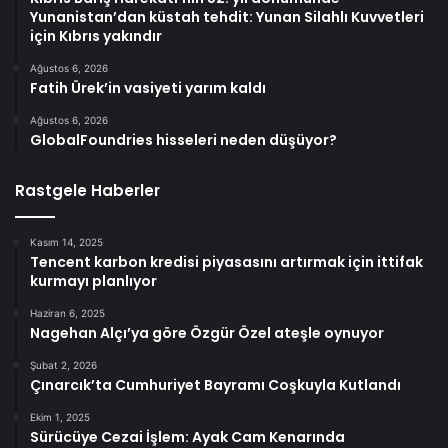
Yunanistan’dan küstah tehdit: Yunan Silahlı Kuvvetleri
için Kıbrıs yakındır
Ağustos 6, 2026
Fatih Ürek’in vasiyeti yarım kaldı
Ağustos 6, 2026
GlobalFoundries hisseleri neden düşüyor?
Rastgele Haberler
Kasım 14, 2025
Tencent karbon kredisi piyasasını artırmak için ittifak
kurmayı planlıyor
Haziran 6, 2025
Nagehan Alçı’ya göre Özgür Özel ateşle oynuyor
Şubat 2, 2026
Çınarcık’ta Cumhuriyet Bayramı Coşkuyla Kutlandı
Ekim 1, 2025
Sürücüye Cezai İşlem: Ayak Cam Kenarında