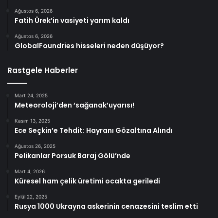
Ağustos 6, 2026
Fatih Ürek’in vasiyeti yarım kaldı
Ağustos 6, 2026
GlobalFoundries hisseleri neden düşüyor?
Rastgele Haberler
Mart 24, 2025
Meteoroloji’den ‘sağanak’uyarısı!
Kasım 13, 2025
Ece Seçkin’e Tehdit: Hayranı Gözaltına Alındı
Ağustos 26, 2025
Pelikanlar Porsuk Baraj Gölü’nde
Mart 4, 2026
Küresel ham çelik üretimi ocakta geriledi
Eylül 22, 2025
Rusya 1000 Ukrayna askerinin cenazesini teslim etti