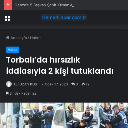
Gebze’e 5 Başkan Şehit Yılmaz Argon Caddesi’nde
Menü
Anasayfa
/
Haber
Haber
Torbalı’da hırsızlık
iddiasıyla 2 kişi tutuklandı
ALİ OZAN KUŞ
Ocak 17, 2023
0
12
Bir dakikadan az