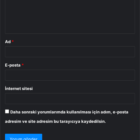
u
m
*
Ad
*
E-posta
*
İnternet sitesi
Daha sonraki yorumlarımda kullanılması için adım, e-posta
adresim ve site adresim bu tarayıcıya kaydedilsin.