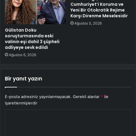
Cumhuriyet’i Koruma ve
Yeni Bir Otokratik Rejime
Karşı Direnme Meselesidir
Ağustos 5, 2026
Gülistan Doku
soruşturmasında eski
valinin eşi dahil 3 şüpheli
adliyeye sevk edildi
Ağustos 6, 2026
Bir yanıt yazın
E-posta adresiniz yayınlanmayacak.
Gerekli alanlar
*
ile
işaretlenmişlerdir
Y
o
r