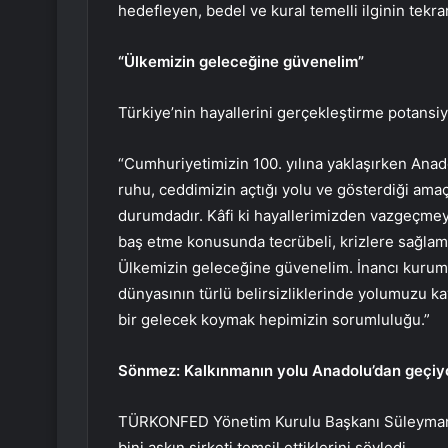
hedefleyen, bedel ve kural temelli ilginin tekra
“Ülkemizin geleceğine güvenelim”
Türkiye’nin hayallerini gerçekleştirme potansi
“Cumhuriyetimizin 100. yılına yaklaşırken Anad
ruhu, ceddimizin açtığı yolu ve gösterdiği amaç
durumdadır. Kâfi ki hayallerimizden vazgeçmey
baş etme konusunda tecrübeli, krizlere sağlam,
Ülkemizin geleceğine güvenelim. İnancı kuruml
dünyasının türlü belirsizliklerinde yolumuzu k
bir gelecek koymak hepimizin sorumluluğu.”
Sönmez: Kalkınmanın yolu Anadolu’dan geçiy
TÜRKONFED Yönetim Kurulu Başkanı Süleyman
bini aşkın şirketi temsil ettiklerini söyledi.