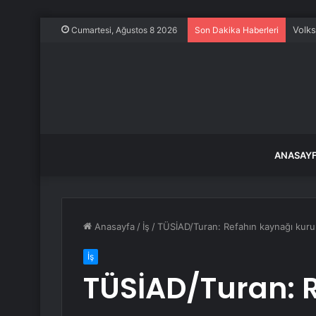
İzmir
Cumartesi, Ağustos 8 2026
Son Dakika Haberleri
ANASAY
Anasayfa
/
İş
/
TÜSİAD/Turan: Refahın kaynağı kuru
İş
TÜSİAD/Turan: 