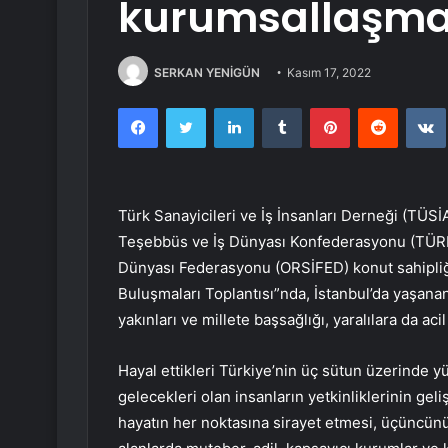
kurumsallaşma,
SERKAN YENİGÜN
Kasım 17, 2022
Facebook
Twitter
LinkedIn
Tumblr
Pinterest
Reddit
Türk Sanayicileri ve İş İnsanları Derneği (TÜS
Teşebbüs ve İş Dünyası Konfederasyonu (TÜRK
Dünyası Federasyonu (ORSİFED) konut sahipliğ
Buluşmaları Toplantısı”nda, İstanbul’da yaşanan
yakınları ve millete başsağlığı, yaralılara da acil 
Hayal ettikleri Türkiye’nin üç sütun üzerinde y
gelecekleri olan insanların yetkinliklerinin geli
hayatın her noktasına sirayet etmesi, üçüncün