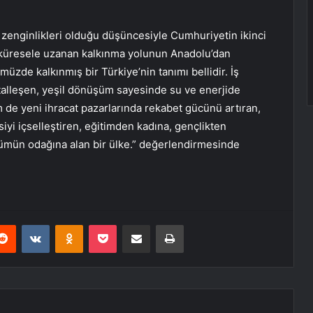
zenginlikleri olduğu düşüncesiyle Cumhuriyetin ikinci
e küresele uzanan kalkınma yolunun Anadolu’dan
üzde kalkınmış bir Türkiye’nin tanımı bellidir. İş
italleşen, yeşil dönüşüm sayesinde su ve enerjide
em de yeni ihracat pazarlarında rekabet gücünü artıran,
iyi içselleştiren, eğitimden kadına, gençlikten
ümün odağına alan bir ülke.” değerlendirmesinde
erest
Reddit
VKontakte
Odnoklassniki
Pocket
E-Posta ile paylaş
Yazdır