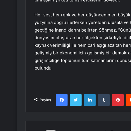
Her ses, her renk ve her düşüncenin en büyük 
yüzyılına doğru ilerlerken yerelden ulusala v
geçtiğine inandıklarını belirten Sönmez, “Günüm
dünyasını oluşturan her ölçekten şirketiyle dij
kaynak verimliliği ile hem cari açığı azaltan h
gelişmiş bir ekonomi için gelişmiş bir demokras
girişimciliğe toplumun tüm katmanlarını dönüş
bulundu.
Facebook
Twitter
LinkedIn
Tumblr
Pint
Paylaş