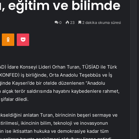
 eğitim ve bilimde
0
23
2 dakika okuma süresi
VKontakte
Odnoklassniki
Pocket
İAD) İdare Konseyi Lideri Orhan Turan, TÜSİAD ile Türk
ONFED) iş birliğinde, Orta Anadolu Teşebbüs ve İş
inde Kayseri’de bir otelde düzenlenen “Anadolu
 alçak terör saldırısında hayatını kaybedenlere rahmet,
şifalar diledi.
ükseldiğini anlatan Turan, birincinin beşeri sermaye ve
ştirilmesi, ikincinin bilim, teknoloji ve inovasyonun
ün ise iktisattan hukuka ve demokrasiye kadar tüm