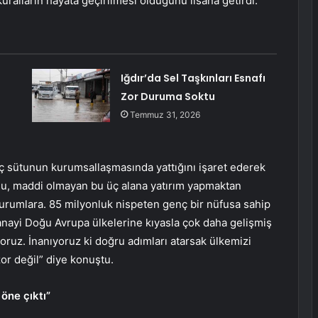
uralların hayata geçirilmesi olduğunu lisana getirdi.
Iğdır’da Sel Taşkınları Esnafı
Zor Duruma Soktu
Temmuz 31, 2026
 sütunun kurumsallaşmasında yattığını işaret ederek
lu, maddi olmayan bu üç alana yatırım yapmaktan
 kurumlara. 85 milyonluk nispeten genç bir nüfusa sahip
 sanayi Doğu Avrupa ülkelerine kıyasla çok daha gelişmiş
yoruz. İnanıyoruz ki doğru adımları atarsak ülkemizi
or değil” diye konuştu.
 öne çıktı”