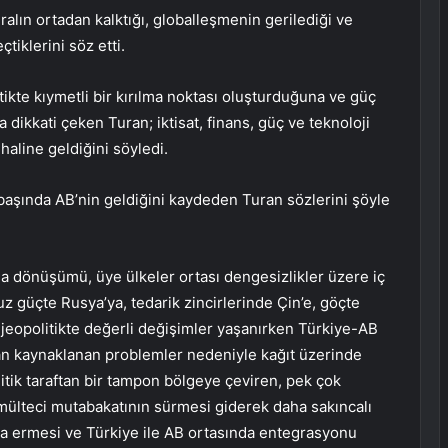
kuralın ortadan kalktığı, globalleşmenin gerilediği ve
çtiklerini söz etti.
tikte kıymetli bir kırılma noktası oluşturduğuna ve güç
 dikkati çeken Turan; iktisat, finans, güç ve teknoloji
haline geldiğini söyledi.
başında AB’nin geldiğini kaydeden Turan sözlerini şöyle
na dönüşümü, üye ülkeler ortası dengesizlikler üzere iç
z güçte Rusya’ya, tedarik zincirlerinde Çin’e, göçte
l jeopolitikte değerli değişimler yaşanırken Türkiye-AB
ftan kaynaklanan problemler nedeniyle kağıt üzerinde
litik taraftan bir tampon bölgeye çeviren, pek çok
 mülteci mutabakatının sürmesi giderek daha sakıncalı
ona ermesi ve Türkiye ile AB ortasında entegrasyonu