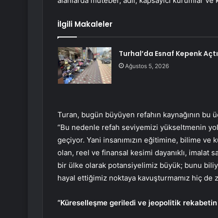
alanlarda muteber, adil, kapsayıcı kurumlar ve k
İlgili Makaleler
Turhal’da Esnaf Kepenk Açtı
Ağustos 5, 2026
Turan, bugün büyüyen refahın kaynağının bu üç
“Bu nedenle refah seviyemizi yükseltmenin yo
geçiyor. Yani insanımızın eğitimine, bilime ve
olan, reel ve finansal kesimi dayanıklı, imalat
bir ülke olarak potansiyelimiz büyük; bunu bili
hayal ettiğimiz noktaya kavuşturmamız hiç de z
“Küreselleşme geriledi ve jeopolitik rekabetin