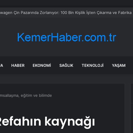
 Bornova’da ortak akıl buluşması
FA
HABER
EKONOMI
SAĞLIK
TEKNOLOJI
YAŞAM
msallaşma, eğitim ve bilimde
Refahın kaynağı