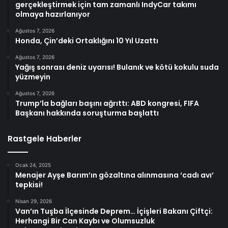
gerçekleştirmek için tam zamanlı IndyCar takımı
olmaya hazırlanıyor
Ağustos 7, 2026
Honda, Çin’deki Ortaklığını 10 Yıl Uzattı
Ağustos 7, 2026
Yağış sonrası deniz uyarısı! Bulanık ve kötü kokulu suda
yüzmeyin
Ağustos 7, 2026
Trump’la bağları başını ağrıttı: ABD kongresi, FIFA
Başkanı hakkında soruşturma başlattı
Rastgele Haberler
Ocak 24, 2025
Menajer Ayşe Barım’ın gözaltına alınmasına ‘cadı avı’
tepkisi!
Nisan 29, 2026
Van’ın Tuşba İlçesinde Deprem… İçişleri Bakanı Çiftçi:
Herhangi Bir Can Kaybı ve Olumsuzluk