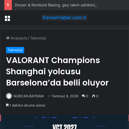
Dreyer & Reinbold Racing, geç takım sahibinin hayalini gerçekleştirmek için tam zamanlı IndyCar takımı olmaya hazırlanıyor
Menü
Anasayfa
/
Teknoloji
Teknoloji
VALORANT Champions
Shanghai yolcusu
Barselona’da belli oluyor
NURCAN BAYRAM
Temmuz 6, 2026
0
0
1 dakika okuma süresi