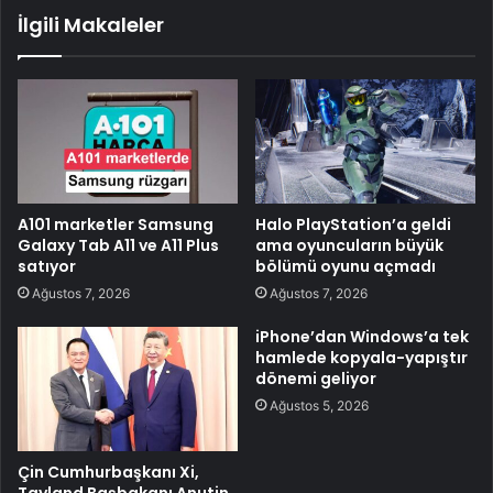
İlgili Makaleler
A101 marketler Samsung
Halo PlayStation’a geldi
Galaxy Tab A11 ve A11 Plus
ama oyuncuların büyük
satıyor
bölümü oyunu açmadı
Ağustos 7, 2026
Ağustos 7, 2026
iPhone’dan Windows’a tek
hamlede kopyala-yapıştır
dönemi geliyor
Ağustos 5, 2026
Çin Cumhurbaşkanı Xi,
Tayland Başbakanı Anutin