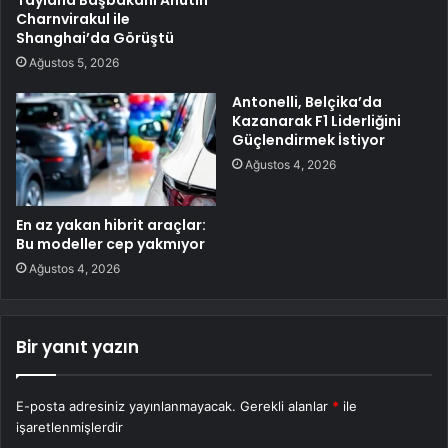
Charnvirakul ile
Shanghai’da Görüştü
Ağustos 5, 2026
Antonelli, Belçika’da
Kazanarak F1 Liderliğini
Güçlendirmek İstiyor
Ağustos 4, 2026
En az yakan hibrit araçlar:
Bu modeller cep yakmıyor
Ağustos 4, 2026
Bir yanıt yazın
E-posta adresiniz yayınlanmayacak.
Gerekli alanlar
*
ile
işaretlenmişlerdir