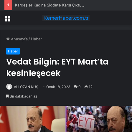
Kardeşler Kadına Şiddete Karşı Çıktı, Bıçaklandı
Menü
Anasayfa
/
Haber
Haber
Vedat Bilgin: EYT Mart’ta
kesinleşecek
ALİ OZAN KUŞ
Ocak 18, 2023
0
12
Bir dakikadan az