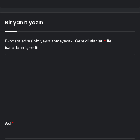
Bir yanıt yazın
E-posta adresiniz yayınlanmayacak.
Gerekli alanlar
*
ile
işaretlenmişlerdir
Y
o
r
u
m
*
Ad
*