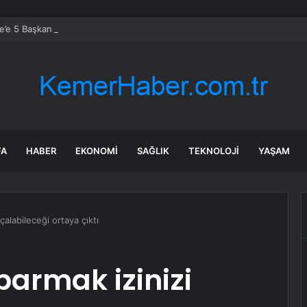
’e 5 Başkan Şehit Yılmaz Argon Caddesi’nde
FA
HABER
EKONOMI
SAĞLIK
TEKNOLOJI
YAŞAM
alabileceği ortaya çıktı
armak izinizi