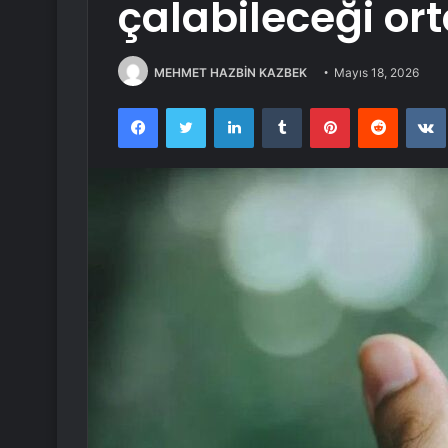
çalabileceği ort
MEHMET HAZBİN KAZBEK
Mayıs 18, 2026
Facebook
Twitter
LinkedIn
Tumblr
Pinterest
Reddit