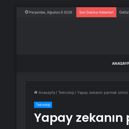
Gebze
Perşembe, Ağustos 6 2026
Son Dakika Haberleri
ANASAY
Anasayfa
/
Teknoloji
/
Yapay zekanın parmak izinizi ç
Teknoloji
Yapay zekanın p