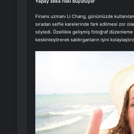
Yapay zeka riski büyütüyor
Finans uzmanı Li Chang, günümüzde kullanıla
sıradan selfie karelerinde fark edilmesi zor olan
söyledi. Özellikle gelişmiş fotoğraf düzenleme y
keskinleştirerek saldırganların işini kolaylaştırd