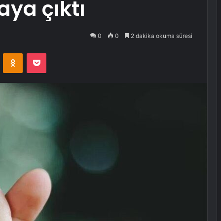
aya çıktı
0
0
2 dakika okuma süresi
VKontakte
Odnoklassniki
Pocket