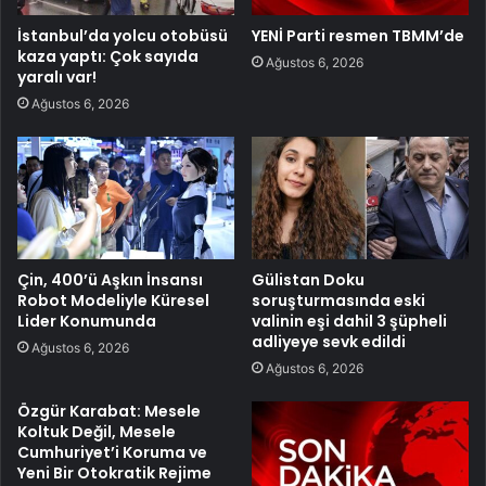
İstanbul’da yolcu otobüsü
YENİ Parti resmen TBMM’de
kaza yaptı: Çok sayıda
Ağustos 6, 2026
yaralı var!
Ağustos 6, 2026
Çin, 400’ü Aşkın İnsansı
Gülistan Doku
Robot Modeliyle Küresel
soruşturmasında eski
Lider Konumunda
valinin eşi dahil 3 şüpheli
adliyeye sevk edildi
Ağustos 6, 2026
Ağustos 6, 2026
Özgür Karabat: Mesele
Koltuk Değil, Mesele
Cumhuriyet’i Koruma ve
Yeni Bir Otokratik Rejime