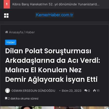
Kıbrıs Barış Harekatı’nın 52. yıl dönümünde Yunanistan’dan küstah tehdit: Yunan Silahlı Kuvvetleri için Kıbrıs yakındır
Menü
Anasayfa
/
Haber
Haber
Dilan Polat Soruşturması
Arkadaşlarına da Acı Verdi:
Malına El Konulan Nez
Demir Ağlayarak İsyan Etti
OSMAN ERSEGUN GÜNDOĞDU
Ekim 23, 2023
0
11
2 dakika okuma süresi