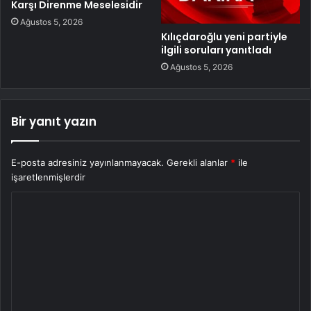
Karşı Direnme Meselesidir
Ağustos 5, 2026
Kılıçdaroğlu yeni partiyle
ilgili soruları yanıtladı
Ağustos 5, 2026
Bir yanıt yazın
E-posta adresiniz yayınlanmayacak.
Gerekli alanlar
*
ile
işaretlenmişlerdir
Y
o
r
u
m
*