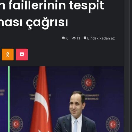
n faillerinin tespit
ması çağrısı
0
11
Bir dakikadan az
VKontakte
Odnoklassniki
Pocket