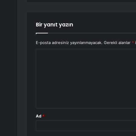
Bir yanıt yazın
E-posta adresiniz yayınlanmayacak.
Gerekli alanlar
*
i
Y
o
r
u
m
*
Ad
*