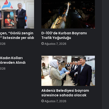
çen, “Gönlü zengin
D-100’de Kurban Bayramı
” listesinde yer aldı
Trafik Yoğunluğu
2026
Ağustos 7, 2026
Kadın Kolları
örevden Alındı
2026
Akdeniz Belediyesi bayram
süresince sahada olacak
Ağustos 7, 2026