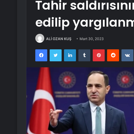
Tahir saldırısını
edilip yargılan
ALİ OZAN KUŞ
Mart 30, 2023
Facebook
Twitter
LinkedIn
Tumblr
Pinterest
Reddit