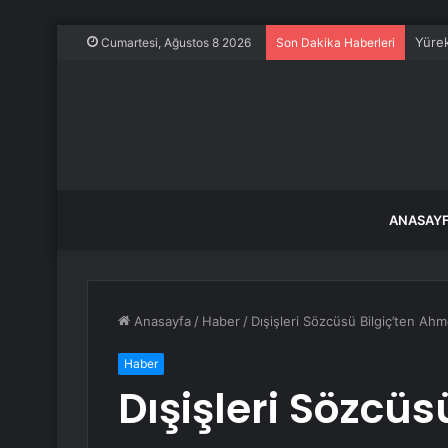
Yürek
Cumartesi, Ağustos 8 2026
Son Dakika Haberleri
ANASAY
Anasayfa
/
Haber
/
Dışişleri Sözcüsü Bilgiç’ten Ahmet
Haber
Dışişleri Sözcüs