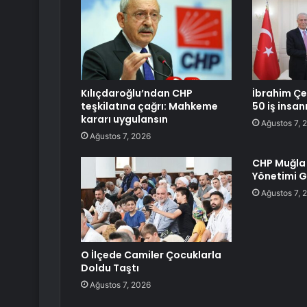
Kılıçdaroğlu’ndan CHP
İbrahim Çe
teşkilatına çağrı: Mahkeme
50 iş insanı
kararı uygulansın
Ağustos 7, 
Ağustos 7, 2026
CHP Muğla 
Yönetimi G
Ağustos 7, 
O İlçede Camiler Çocuklarla
Doldu Taştı
Ağustos 7, 2026