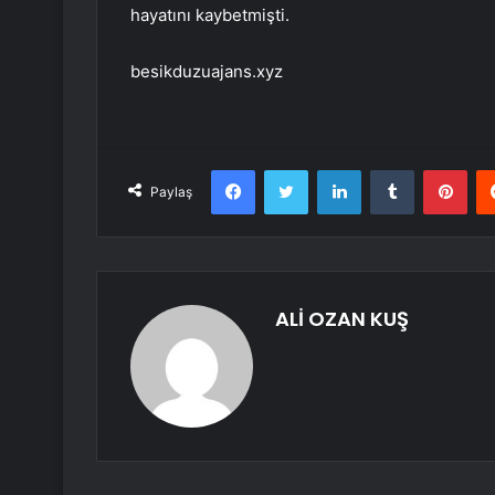
hayatını kaybetmişti.
besikduzuajans.xyz
Facebook
Twitter
LinkedIn
Tumblr
Pint
Paylaş
ALİ OZAN KUŞ