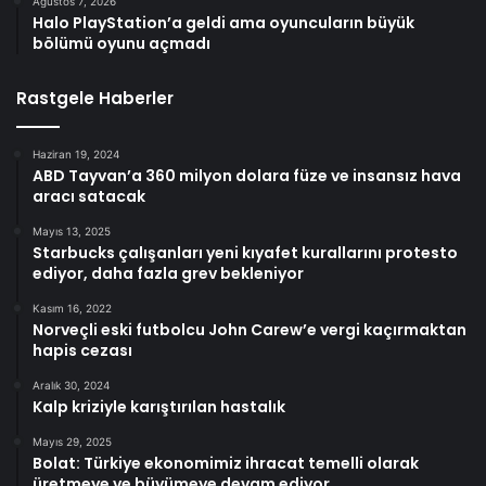
Ağustos 7, 2026
Halo PlayStation’a geldi ama oyuncuların büyük
bölümü oyunu açmadı
Rastgele Haberler
Haziran 19, 2024
ABD Tayvan’a 360 milyon dolara füze ve insansız hava
aracı satacak
Mayıs 13, 2025
Starbucks çalışanları yeni kıyafet kurallarını protesto
ediyor, daha fazla grev bekleniyor
Kasım 16, 2022
Norveçli eski futbolcu John Carew’e vergi kaçırmaktan
hapis cezası
Aralık 30, 2024
Kalp kriziyle karıştırılan hastalık
Mayıs 29, 2025
Bolat: Türkiye ekonomimiz ihracat temelli olarak
üretmeye ve büyümeye devam ediyor