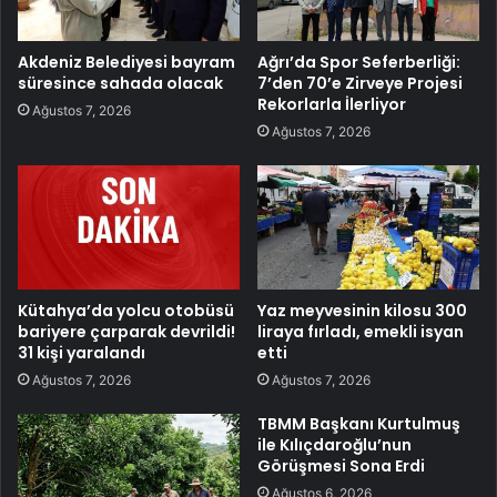
Akdeniz Belediyesi bayram
Ağrı’da Spor Seferberliği:
süresince sahada olacak
7’den 70’e Zirveye Projesi
Rekorlarla İlerliyor
Ağustos 7, 2026
Ağustos 7, 2026
Kütahya’da yolcu otobüsü
Yaz meyvesinin kilosu 300
bariyere çarparak devrildi!
liraya fırladı, emekli isyan
31 kişi yaralandı
etti
Ağustos 7, 2026
Ağustos 7, 2026
TBMM Başkanı Kurtulmuş
ile Kılıçdaroğlu’nun
Görüşmesi Sona Erdi
Ağustos 6, 2026