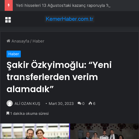
Yeti hisseleri 13 Ağustos’taki kazanç raporuyla %9,3 hareket edebilir
Menü
Anasayfa
/
Haber
Haber
Şakir Özkyimoğlu: “Yeni
transferlerden verim
alamadık”
ALİ OZAN KUŞ
Mart 30, 2023
0
6
1 dakika okuma süresi