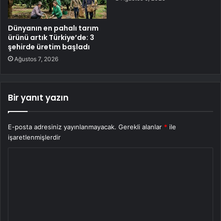
Dünyanın en pahalı tarım
ürünü artık Türkiye’de: 3
şehirde üretim başladı
Ağustos 7, 2026
Bir yanıt yazın
E-posta adresiniz yayınlanmayacak.
Gerekli alanlar
*
ile
işaretlenmişlerdir
Y
o
r
u
m