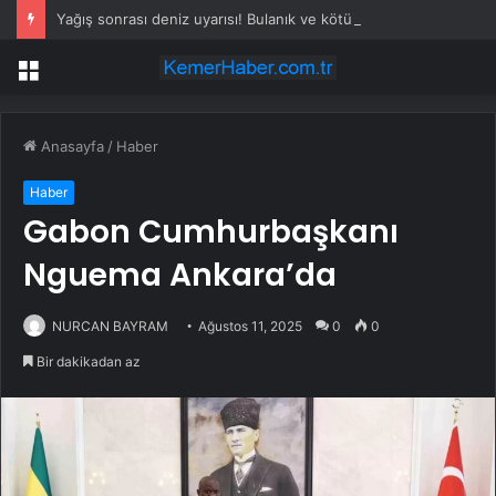
Yağış sonrası deniz uyarısı! Bulanık ve kötü kokulu suda yüzmeyin
Menü
Anasayfa
/
Haber
Haber
Gabon Cumhurbaşkanı
Nguema Ankara’da
NURCAN BAYRAM
Ağustos 11, 2025
0
0
Bir dakikadan az