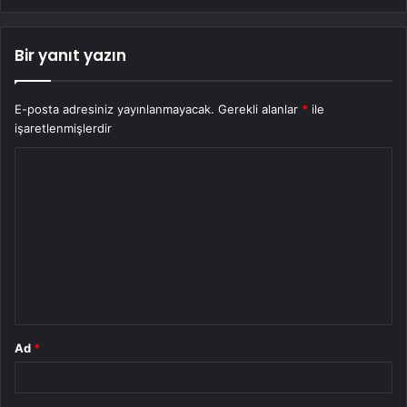
Bir yanıt yazın
E-posta adresiniz yayınlanmayacak.
Gerekli alanlar
*
ile
işaretlenmişlerdir
Y
o
r
u
m
*
Ad
*