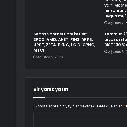
var? Masfen
ne zaman, 
uygun mu?
Ağustos 7, 
Seans Sonrası Hareketler:
Temmuz 20
SPCX, AMD, ANET, PINS, APPS,
piyasası fo
UPST, ZETA, BKNG, LCID, CPNG,
BIST 100 %
MTCH
Ağustos 5, 
Ağustos 5, 2026
Bir yanıt yazın
E-posta adresiniz yayınlanmayacak.
Gerekli alanlar
*
i
Y
o