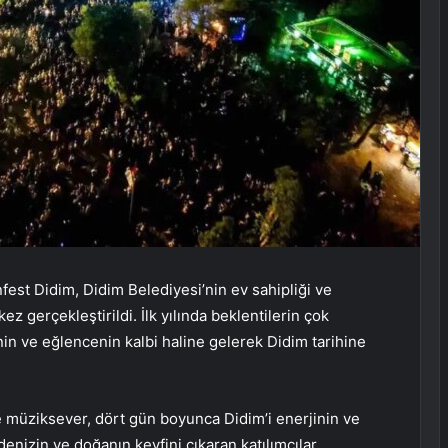
nfest Didim, Didim Belediyesi’nin ev sahipliği ve
z gerçekleştirildi. İlk yılında beklentilerin çok
inin ve eğlencenin kalbi haline gelerek Didim tarihine
e müziksever, dört gün boyunca Didim’i enerjinin ve
denizin ve doğanın keyfini çıkaran katılımcılar,