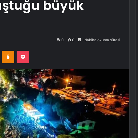
uştuğu büyük
0
0
1 dakika okuma süresi
VKontakte
Odnoklassniki
Pocket