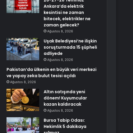
26-27-28 Temmuz
Ankara’da elektrik
kesintisi ne zaman
bitecek, elektrikler ne
zaman gelecek?
Ağustos 8, 2026
Uşak Belediyesi’ne ilişkin
soruşturmada 15 şüpheli
adliyede
Ağustos 8, 2026
Pakistan’da ülkenin en büyük veri merkezi
ve yapay zeka bulut tesisi açıldı
Ağustos 8, 2026
Altın satışında yeni
dönem! Kuyumcular
kazan kaldıracak
Ağustos 8, 2026
Bursa Tabip Odası:
Hekimlik 5 dakikaya
sığmaz