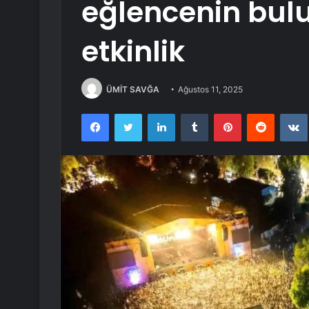
eğlencenin bul
etkinlik
ÜMİT SAVĞA
Ağustos 11, 2025
Facebook
Twitter
LinkedIn
Tumblr
Pinterest
Reddit