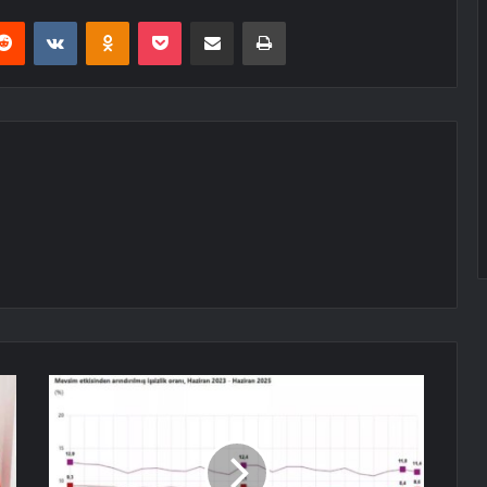
erest
Reddit
VKontakte
Odnoklassniki
Pocket
E-Posta ile paylaş
Yazdır