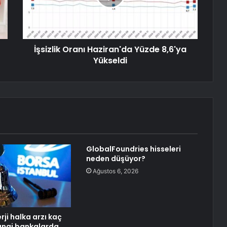
İşsizlik Oranı Haziran'da Yüzde 8,6'ya
Yükseldi
GlobalFoundries hisseleri
neden düşüyor?
Ağustos 6, 2026
ji halka arzı kaç
hangi bankalarda