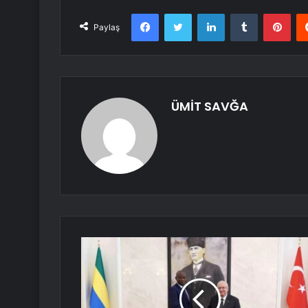
Facebook
Twitter
LinkedIn
Tumblr
Pint
Paylaş
ÜMİT SAVĞA