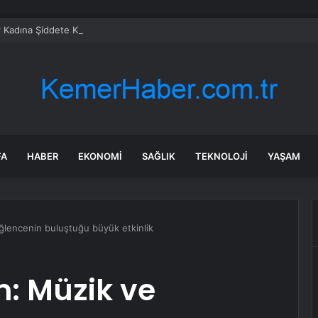
 Kadına Şiddete Karşı Çıktı, Bıçaklandı
FA
HABER
EKONOMI
SAĞLIK
TEKNOLOJI
YAŞAM
ğlencenin buluştuğu büyük etkinlik
m: Müzik ve