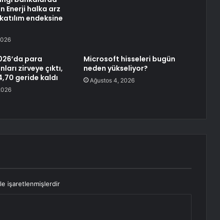
 Enerji halka arz
katılım endeksine
2026
26’da para
Microsoft hisseleri bugün
nları zirveye çıktı,
neden yükseliyor?
4,70 geride kaldı
Ağustos 4, 2026
2026
le işaretlenmişlerdir