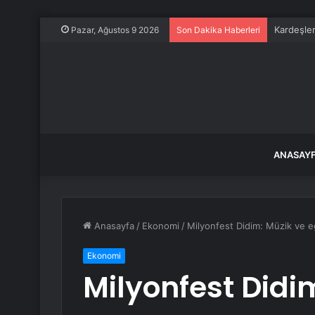
Kardeşler
Pazar, Ağustos 9 2026
Son Dakika Haberleri
ANASAY
Anasayfa
/
Ekonomi
/
Milyonfest Didim: Müzik ve e
Ekonomi
Milyonfest Didi