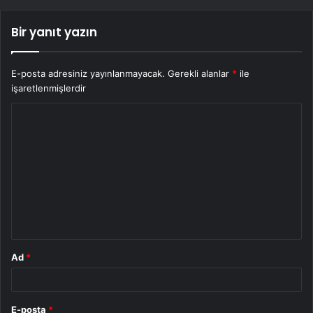
Bir yanıt yazın
E-posta adresiniz yayınlanmayacak.
Gerekli alanlar
*
ile
işaretlenmişlerdir
Y
o
r
u
m
*
Ad
*
E-posta
*