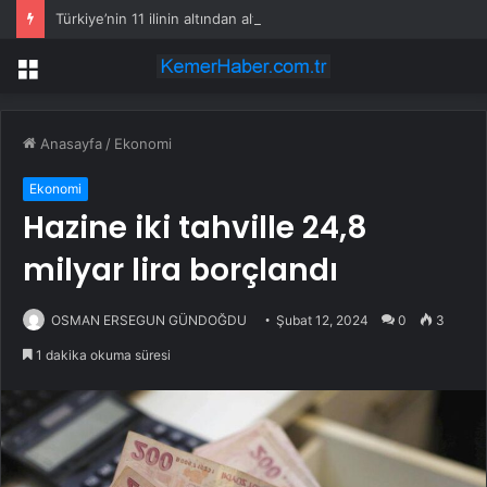
Türkiye’nin 11 ilinin altından altın fışkıracak
Menü
Anasayfa
/
Ekonomi
Ekonomi
Hazine iki tahville 24,8
milyar lira borçlandı
OSMAN ERSEGUN GÜNDOĞDU
Şubat 12, 2024
0
3
1 dakika okuma süresi