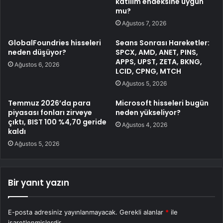
katılım endeksine uygun
mu?
Ağustos 7, 2026
GlobalFoundries hisseleri
Seans Sonrası Hareketler:
neden düşüyor?
SPCX, AMD, ANET, PINS,
APPS, UPST, ZETA, BKNG,
Ağustos 6, 2026
LCID, CPNG, MTCH
Ağustos 5, 2026
Temmuz 2026’da para
Microsoft hisseleri bugün
piyasası fonları zirveye
neden yükseliyor?
çıktı, BIST 100 %4,70 geride
Ağustos 4, 2026
kaldı
Ağustos 5, 2026
Bir yanıt yazın
E-posta adresiniz yayınlanmayacak.
Gerekli alanlar
*
ile
işaretlenmişlerdir