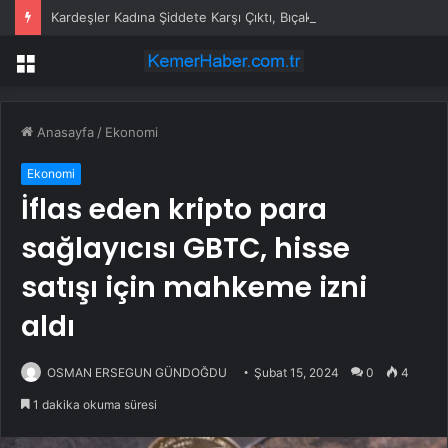
Kardeşler Kadına Şiddete Karşı Çıktı, Bıçaklandı
Menü
Anasayfa
/
Ekonomi
Ekonomi
İflas eden kripto para
sağlayıcısı GBTC, hisse
satışı için mahkeme izni
aldı
OSMAN ERSEGUN GÜNDOĞDU
Şubat 15, 2024
0
4
1 dakika okuma süresi