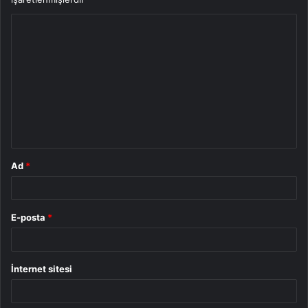
Y
o
r
u
m
*
Ad
*
E-posta
*
İnternet sitesi