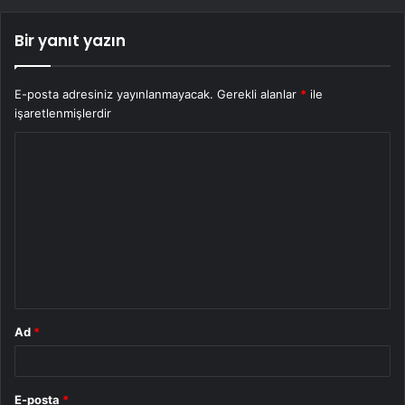
Bir yanıt yazın
E-posta adresiniz yayınlanmayacak.
Gerekli alanlar
*
ile
işaretlenmişlerdir
Y
o
r
u
m
*
Ad
*
E-posta
*