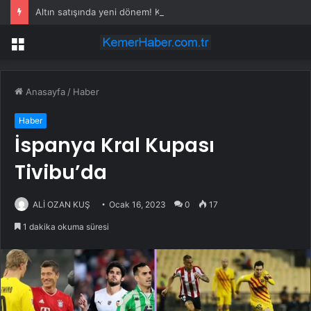
Altın satışında yeni dönem! Kuyumcular kazan kaldıracak
Menü
Anasayfa
/
Haber
Haber
İspanya Kral Kupası
Tivibu’da
ALİ OZAN KUŞ
Ocak 16, 2023
0
17
1 dakika okuma süresi