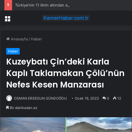
Türkiye’nin 11 ilinin altından altın fışkıracak
Menü
Anasayfa
/
Haber
Haber
Kuzeybatı Çin’deki Karla
Kaplı Taklamakan Çölü’nün
Nefes Kesen Manzarası
OSMAN ERSEGUN GÜNDOĞDU
Ocak 16, 2023
0
12
Bir dakikadan az