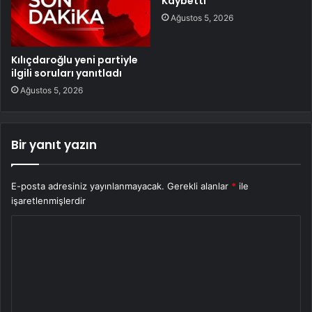
Kaybetti
Ağustos 5, 2026
Kılıçdaroğlu yeni partiyle
ilgili soruları yanıtladı
Ağustos 5, 2026
Bir yanıt yazın
E-posta adresiniz yayınlanmayacak.
Gerekli alanlar
*
ile
işaretlenmişlerdir
Y
o
r
u
m