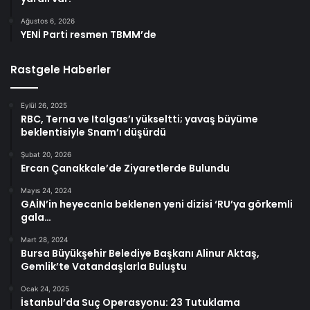
Ağustos 6, 2026
YENİ Parti resmen TBMM’de
Rastgele Haberler
Eylül 26, 2025
RBC, Terna ve Italgas’ı yükseltti; yavaş büyüme
beklentisiyle Snam’ı düşürdü
Şubat 20, 2026
Ercan Çanakkale’de Ziyaretlerde Bulundu
Mayıs 24, 2024
GAİN’in heyecanla beklenen yeni dizisi ‘RU’ya görkemli
gala…
Mart 28, 2024
Bursa Büyükşehir Belediye Başkanı Alinur Aktaş,
Gemlik’te Vatandaşlarla Buluştu
Ocak 24, 2025
İstanbul’da Suç Operasyonu: 23 Tutuklama