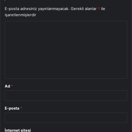
E-posta adresiniz yayınlanmayacak.
Gerekli alanlar
*
ile
işaretlenmişlerdir
Y
o
r
u
m
*
Ad
*
E-posta
*
İnternet sitesi