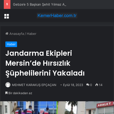
Gebze’e 5 Başkan Şehit Yılmaz Argon Caddesi’nde
Menü
Anasayfa
/
Haber
Haber
Jandarma Ekipleri
Mersin’de Hırsızlık
Şüphelilerini Yakaladı
MEHMET KARAKUŞ EPÇAÇAN
Eylül 18, 2023
0
14
Bir dakikadan az