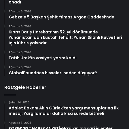
onadı
Ağustos 6, 2026
Gebze’e 5 Başkan Şehit Yılmaz Argon Caddesi’nde
Ağustos 6, 2026
Kıbrıs Barış Harekatı’nın 52. yıl dönümünde
Yunanistan’dan küstah tehdit: Yunan Silahlı Kuvvetleri
için Kıbrıs yakındır
Ağustos 6, 2026
Fatih Ürek’in vasiyeti yarım kaldı
Ağustos 6, 2026
GlobalFoundries hisseleri neden düşüyor?
Rastgele Haberler
Şubat 14, 2026
Adalet Bakanı Akın Gürlek’ten yargı mensuplarına ilk
mesaj: Yargılamalar daha kısa sürede bitmeli
Ağustos 8, 2025
FORINVEST HABER ANKETİ-Haziran ayı cari işlemler