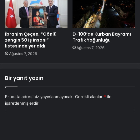
İbrahim Çeçen, “Gönlü
D-100’de Kurban Bayramı
zengin 50 iş insanı”
Trafik Yoğunluğu
listesinde yer aldı
Ağustos 7, 2026
Ağustos 7, 2026
Bir yanıt yazın
E-posta adresiniz yayınlanmayacak.
Gerekli alanlar
*
ile
işaretlenmişlerdir
Y
o
r