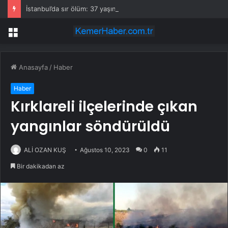
İstanbul’da sır ölüm: 37 yaşındaki kadın savcının evinde ölü bulundu!
Menü
Anasayfa
/
Haber
Haber
Kırklareli ilçelerinde çıkan
yangınlar söndürüldü
ALİ OZAN KUŞ
Ağustos 10, 2023
0
11
Bir dakikadan az