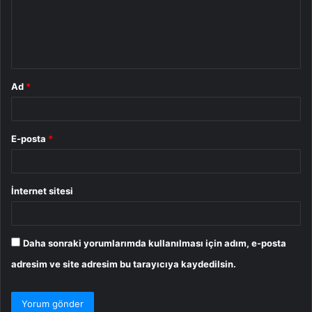
u
m
*
Ad
*
E-posta
*
İnternet sitesi
Daha sonraki yorumlarımda kullanılması için adım, e-posta
adresim ve site adresim bu tarayıcıya kaydedilsin.