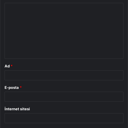
Y
o
r
u
m
*
Ad
*
E-posta
*
İnternet sitesi