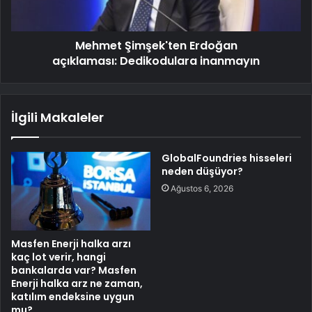
Mehmet Şimşek'ten Erdoğan
açıklaması: Dedikodulara inanmayın
İlgili Makaleler
GlobalFoundries hisseleri
neden düşüyor?
Ağustos 6, 2026
Masfen Enerji halka arzı
kaç lot verir, hangi
bankalarda var? Masfen
Enerji halka arz ne zaman,
katılım endeksine uygun
mu?