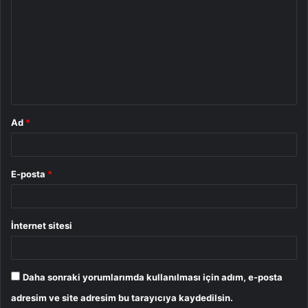
o
r
u
m
*
Ad
*
E-posta
*
İnternet sitesi
Daha sonraki yorumlarımda kullanılması için adım, e-posta
adresim ve site adresim bu tarayıcıya kaydedilsin.