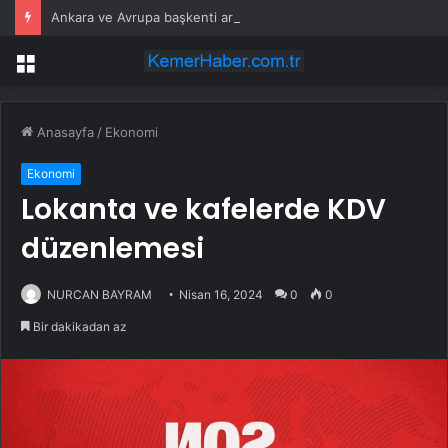
Ankara ve Avrupa başkenti arasında yeni ticaret görüşmeleri yolda
Menü
Anasayfa
/
Ekonomi
Ekonomi
Lokanta ve kafelerde KDV
düzenlemesi
NURCAN BAYRAM
Nisan 16, 2024
0
0
Bir dakikadan az