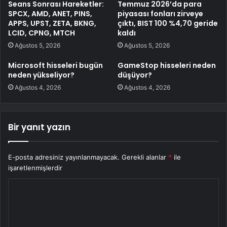
Seans Sonrası Hareketler:
Temmuz 2026’da para
SPCX, AMD, ANET, PINS,
piyasası fonları zirveye
APPS, UPST, ZETA, BKNG,
çıktı, BIST 100 %4,70 geride
LCID, CPNG, MTCH
kaldı
Ağustos 5, 2026
Ağustos 5, 2026
Microsoft hisseleri bugün
GameStop hisseleri neden
neden yükseliyor?
düşüyor?
Ağustos 4, 2026
Ağustos 4, 2026
Bir yanıt yazın
E-posta adresiniz yayınlanmayacak.
Gerekli alanlar
*
ile
işaretlenmişlerdir
Y
o
r