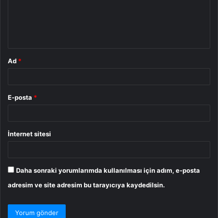
u
m
*
Ad
*
E-posta
*
İnternet sitesi
Daha sonraki yorumlarımda kullanılması için adım, e-posta
adresim ve site adresim bu tarayıcıya kaydedilsin.