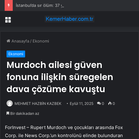
İstanbul’da sır ölüm: 37 yaşındaki kadın savcının evinde ölü bulundu!
Menü
Anasayfa
/
Ekonomi
Ekonomi
Murdoch ailesi güven
fonuna ilişkin süregelen
dava çözüme kavuştu
MEHMET HAZBİN KAZBEK
Eylül 11, 2025
0
0
Bir dakikadan az
ForInvest – Rupert Murdoch ve çocukları arasında
Fox
Corp
. ile
News Corp
.’un kontrolünü elinde bulunduran