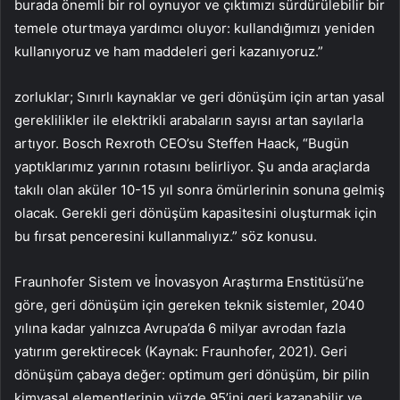
burada önemli bir rol oynuyor ve çıktımızı sürdürülebilir bir
temele oturtmaya yardımcı oluyor: kullandığımızı yeniden
kullanıyoruz ve ham maddeleri geri kazanıyoruz.”
zorluklar; Sınırlı kaynaklar ve geri dönüşüm için artan yasal
gereklilikler ile elektrikli arabaların sayısı artan sayılarla
artıyor. Bosch Rexroth CEO’su Steffen Haack, “Bugün
yaptıklarımız yarının rotasını belirliyor. Şu anda araçlarda
takılı olan aküler 10-15 yıl sonra ömürlerinin sonuna gelmiş
olacak. Gerekli geri dönüşüm kapasitesini oluşturmak için
bu fırsat penceresini kullanmalıyız.” söz konusu.
Fraunhofer Sistem ve İnovasyon Araştırma Enstitüsü’ne
göre, geri dönüşüm için gereken teknik sistemler, 2040
yılına kadar yalnızca Avrupa’da 6 milyar avrodan fazla
yatırım gerektirecek (Kaynak: Fraunhofer, 2021). Geri
dönüşüm çabaya değer: optimum geri dönüşüm, bir pilin
kimyasal elementlerinin yüzde 95’ini geri kazanabilir ve