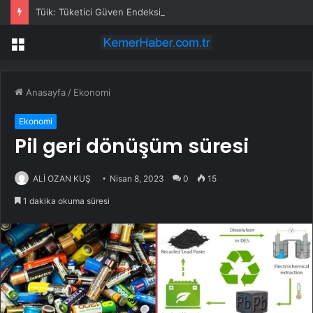
Tüik: Tüketici Güven Endeksi 89,8 Oldu
Menü
Anasayfa
/
Ekonomi
Ekonomi
Pil geri dönüşüm süresi
ALİ OZAN KUŞ
Nisan 8, 2023
0
15
1 dakika okuma süresi