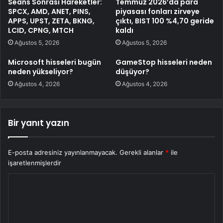
Seans Sonrası Hareketler:
Temmuz 2026’da para
SPCX, AMD, ANET, PINS,
piyasası fonları zirveye
APPS, UPST, ZETA, BKNG,
çıktı, BIST 100 %4,70 geride
LCID, CPNG, MTCH
kaldı
Ağustos 5, 2026
Ağustos 5, 2026
Microsoft hisseleri bugün
GameStop hisseleri neden
neden yükseliyor?
düşüyor?
Ağustos 4, 2026
Ağustos 4, 2026
Bir yanıt yazın
E-posta adresiniz yayınlanmayacak.
Gerekli alanlar
*
ile
işaretlenmişlerdir
Y
o
r