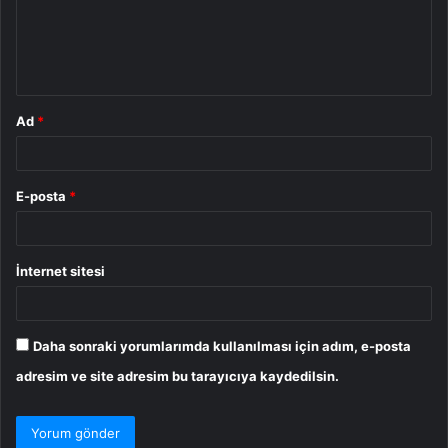
u
m
*
Ad
*
E-posta
*
İnternet sitesi
Daha sonraki yorumlarımda kullanılması için adım, e-posta
adresim ve site adresim bu tarayıcıya kaydedilsin.