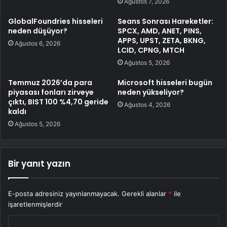
Ağustos 7, 2026
GlobalFoundries hisseleri
Seans Sonrası Hareketler:
neden düşüyor?
SPCX, AMD, ANET, PINS,
APPS, UPST, ZETA, BKNG,
Ağustos 6, 2026
LCID, CPNG, MTCH
Ağustos 5, 2026
Temmuz 2026’da para
Microsoft hisseleri bugün
piyasası fonları zirveye
neden yükseliyor?
çıktı, BIST 100 %4,70 geride
Ağustos 4, 2026
kaldı
Ağustos 5, 2026
Bir yanıt yazın
E-posta adresiniz yayınlanmayacak.
Gerekli alanlar
*
ile
işaretlenmişlerdir
Y