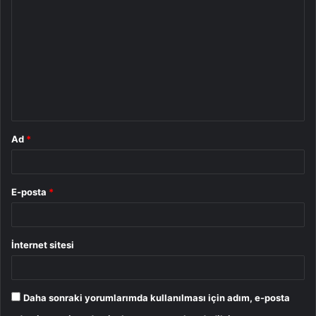
o
r
u
m
*
Ad
*
E-posta
*
İnternet sitesi
Daha sonraki yorumlarımda kullanılması için adım, e-posta