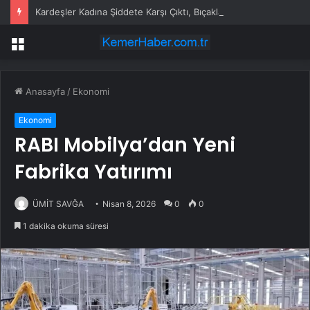
Kardeşler Kadına Şiddete Karşı Çıktı, Bıçaklandı
Menü
Anasayfa
/
Ekonomi
Ekonomi
RABI Mobilya’dan Yeni
Fabrika Yatırımı
ÜMİT SAVĞA
Nisan 8, 2026
0
0
1 dakika okuma süresi