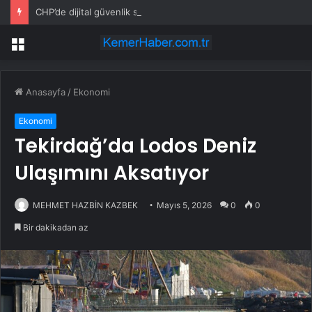
CHP’de dijital güvenlik skandalı: İstanbul ve Ankara il başkanlıkları bahis sitelerine yönlendirildi
Menü
Anasayfa
/
Ekonomi
Ekonomi
Tekirdağ’da Lodos Deniz
Ulaşımını Aksatıyor
MEHMET HAZBİN KAZBEK
Mayıs 5, 2026
0
0
Bir dakikadan az