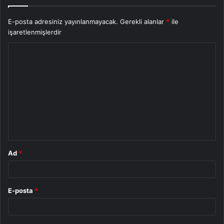
E-posta adresiniz yayınlanmayacak.
Gerekli alanlar
*
ile
işaretlenmişlerdir
Y
o
r
u
m
*
Ad
*
E-posta
*