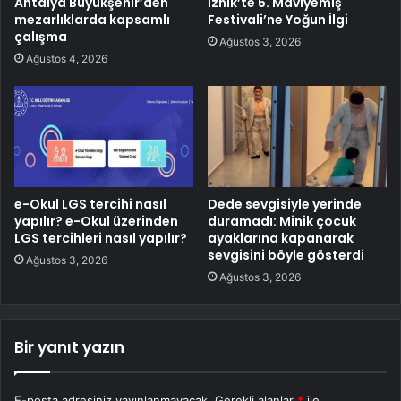
Antalya Büyükşehir’den
İznik’te 5. Maviyemiş
mezarlıklarda kapsamlı
Festivali’ne Yoğun İlgi
çalışma
Ağustos 3, 2026
Ağustos 4, 2026
e-Okul LGS tercihi nasıl
Dede sevgisiyle yerinde
yapılır? e-Okul üzerinden
duramadı: Minik çocuk
LGS tercihleri nasıl yapılır?
ayaklarına kapanarak
sevgisini böyle gösterdi
Ağustos 3, 2026
Ağustos 3, 2026
Bir yanıt yazın
E-posta adresiniz yayınlanmayacak.
Gerekli alanlar
*
ile