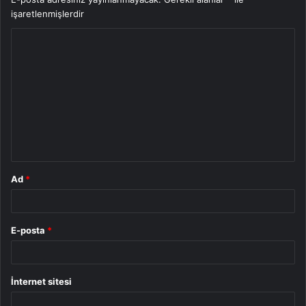
işaretlenmişlerdir
Y
o
r
u
m
*
Ad
*
E-posta
*
İnternet sitesi