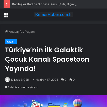
Kardeşler Kadına Şiddete Karşı Çıktı, Bıçaklandı
Menü
Anasayfa
/
Yaşam
Yaşam
Türkiye’nin İlk Galaktik
Çocuk Kanalı Spacetoon
Yayında!
DİLAN BİÇER
Haziran 17, 2025
0
0
1 dakika okuma süresi