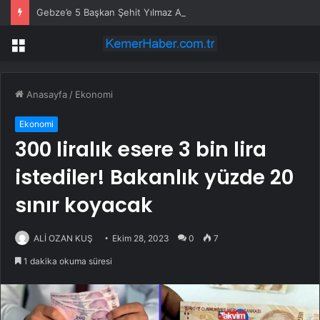
Gebze’e 5 Başkan Şehit Yılmaz Argon Caddesi’nde
Menü
Anasayfa
/
Ekonomi
Ekonomi
300 liralık esere 3 bin lira
istediler! Bakanlık yüzde 20
sınır koyacak
ALİ OZAN KUŞ
Ekim 28, 2023
0
7
1 dakika okuma süresi