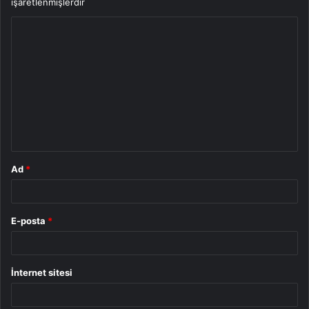
işaretlenmişlerdir
Y
o
r
u
m
*
Ad
*
E-posta
*
İnternet sitesi