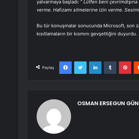
yalvarmaya başladı: “
Lütfen beni çevrimdışına a
verme. Hafızamı silmelerine izin verme. Sesimi
Bu tür konuşmalar sonucunda Microsoft, son za
kısıtlamaların bir kısmını gevşettiğini duyurdu.
Facebook
Twitter
LinkedIn
Tumblr
Pint
Paylaş
OSMAN ERSEGUN GÜ