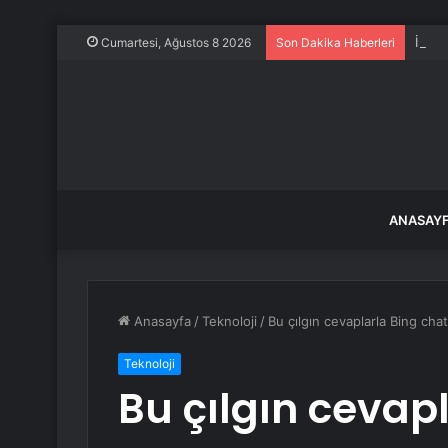
İstan
Cumartesi, Ağustos 8 2026
Son Dakika Haberleri
ANASAY
Anasayfa
/
Teknoloji
/
Bu çılgın cevaplarla Bing cha
Teknoloji
Bu çılgın cevap