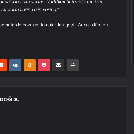
lmalarına izin verme. Varlığımı bitirmelerine izin
 susturmalarına izin verme.
”
manlarda bazı kısıtlamalardan geçti. Ancak dün, bu
erest
Reddit
VKontakte
Odnoklassniki
Pocket
E-Posta ile paylaş
Yazdır
NDOĞDU