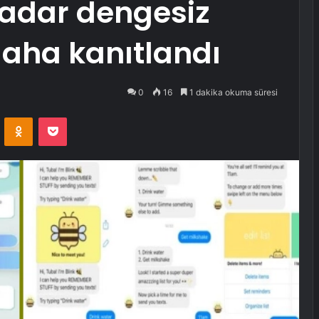
kadar dengesiz
daha kanıtlandı
0
16
1 dakika okuma süresi
VKontakte
Odnoklassniki
Pocket