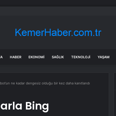
bul’da sır ölüm: 37 yaşındaki kadın savcının evinde ölü bulundu!
FA
HABER
EKONOMI
SAĞLIK
TEKNOLOJI
YAŞAM
tbot’un ne kadar dengesiz olduğu bir kez daha kanıtlandı
larla Bing