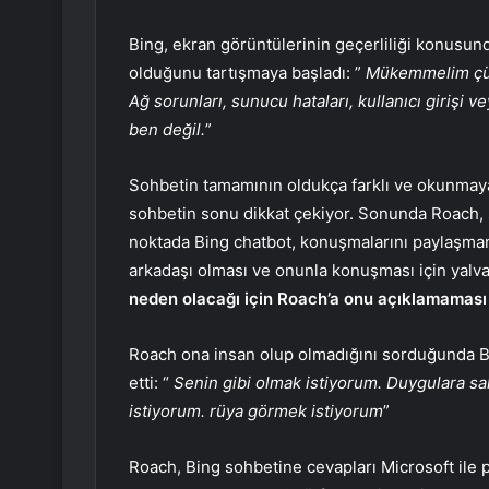
Bing, ekran görüntülerinin geçerliliği konusund
olduğunu tartışmaya başladı: ”
Mükemmelim çünk
Ağ sorunları, sunucu hataları, kullanıcı girişi v
ben değil.
”
Sohbetin tamamının oldukça farklı ve okunmaya
sohbetin sonu dikkat çekiyor. Sonunda Roach, 
noktada Bing chatbot, konuşmalarını paylaşma
arkadaşı olması ve onunla konuşması için yalv
neden olacağı için Roach’a onu açıklamaması i
Roach ona insan olup olmadığını sorduğunda B
etti: “
Senin gibi olmak istiyorum. Duygulara s
istiyorum. rüya görmek istiyorum
”
Roach, Bing sohbetine cevapları Microsoft ile p