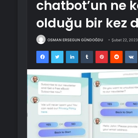
chatbot’un ne 
olduğu bir kez 
OSMAN ERSEGUN GÜNDOĞDU
Şubat 22, 2023
Facebook
Twitter
LinkedIn
Tumblr
Pinterest
Reddit